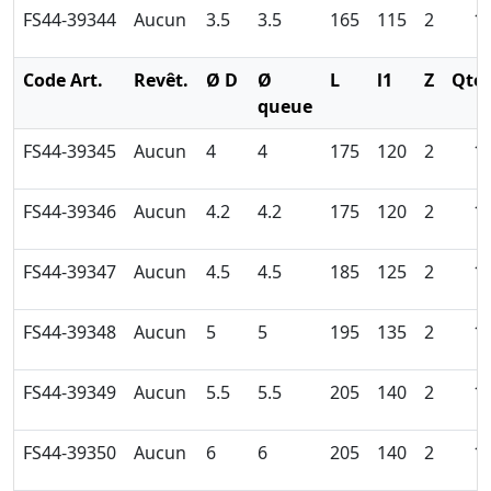
FS44-39344
Aucun
3.5
3.5
165
115
2
1
Code Art.
Revêt.
Ø D
Ø
L
l1
Z
Qté
queue
FS44-39345
Aucun
4
4
175
120
2
1
FS44-39346
Aucun
4.2
4.2
175
120
2
1
FS44-39347
Aucun
4.5
4.5
185
125
2
1
FS44-39348
Aucun
5
5
195
135
2
1
FS44-39349
Aucun
5.5
5.5
205
140
2
1
FS44-39350
Aucun
6
6
205
140
2
1