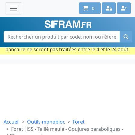
0
Une question ? Un conseil ?
Contactez-nous au 02 40 92 17 71
Ouvert du lun. au vend. de 08h à 18h
Période estivale : Les commandes prises par carte
bancaire ne seront pas traitées entre le 4 et le 24 août.
Accueil
Outils monobloc
Foret
Foret HSS - Taillé meulé - Goujures paraboliques -