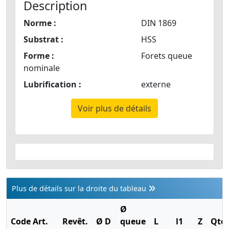
Description
Norme :
DIN 1869
Substrat :
HSS
Forme :
Forets queue
nominale
Lubrification :
externe
Voir plus de détails
Plus de détails sur la droite du tableau
Ø
Code Art.
Revêt.
Ø D
queue
L
l1
Z
Qté