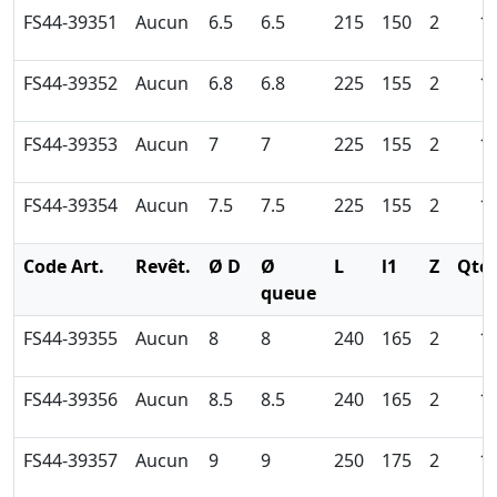
FS44-39351
Aucun
6.5
6.5
215
150
2
1
FS44-39352
Aucun
6.8
6.8
225
155
2
1
FS44-39353
Aucun
7
7
225
155
2
1
FS44-39354
Aucun
7.5
7.5
225
155
2
1
Code Art.
Revêt.
Ø D
Ø
L
l1
Z
Qté
queue
FS44-39355
Aucun
8
8
240
165
2
1
FS44-39356
Aucun
8.5
8.5
240
165
2
1
FS44-39357
Aucun
9
9
250
175
2
1