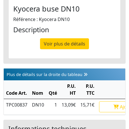
Kyocera buse DN10
Référence : Kyocera DN10
Description
Voir plus de détails
Plus de détails sur la droite du tableau
P.U.
P.U.
Code Art.
Nom
Qté
HT
TTC
TPC00837
DN10
1
13,09€
15,71€
Ajou
Informations techniques