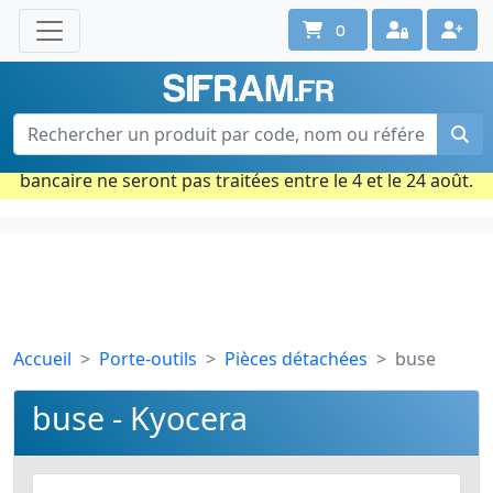
0
Une question ? Un conseil ?
Contactez-nous au 02 40 92 17 71
Ouvert du lun. au vend. de 08h à 18h
Période estivale : Les commandes prises par carte
bancaire ne seront pas traitées entre le 4 et le 24 août.
Accueil
Porte-outils
Pièces détachées
buse
buse - Kyocera