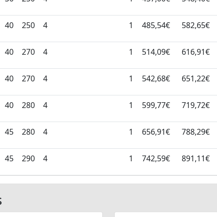
40
250
4
1
485,54€
582,65€
40
270
4
1
514,09€
616,91€
40
270
4
1
542,68€
651,22€
40
280
4
1
599,77€
719,72€
45
280
4
1
656,91€
788,29€
45
290
4
1
742,59€
891,11€
s