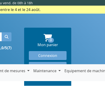
au vend. de 08h à 18h
ntre le 4 et le 24 août.
produits en panier
0
Mon panier
5,0/5
(7)
Connexion
Créer un compte
nt de mesures
Maintenance
Equipement de machi