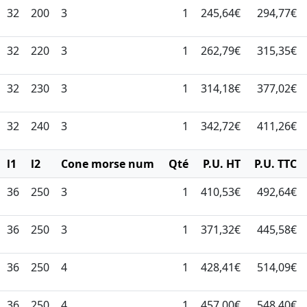
32
200
3
1
245,64€
294,77€
32
220
3
1
262,79€
315,35€
32
230
3
1
314,18€
377,02€
32
240
3
1
342,72€
411,26€
l1
l2
Cone morse num
Qté
P.U. HT
P.U. TTC
36
250
3
1
410,53€
492,64€
36
250
3
1
371,32€
445,58€
36
250
4
1
428,41€
514,09€
36
250
4
1
457,00€
548,40€