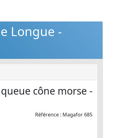
ie Longue -
 queue cône morse -
Référence : Magafor 685