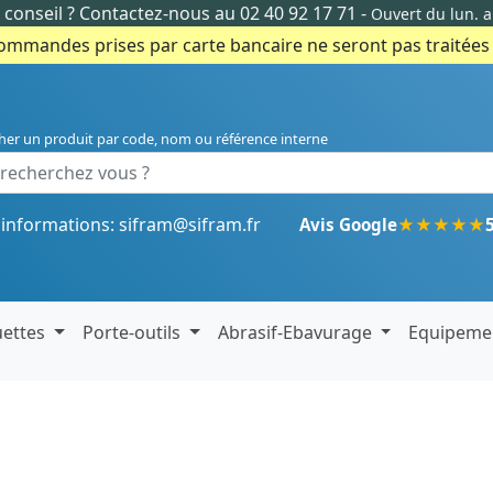
conseil ?
Contactez-nous au 02 40 92 17 71
-
Ouvert du lun. 
commandes prises par carte bancaire ne seront pas traitées e
her un produit par code, nom ou référence interne
'informations:
sifram@sifram.fr
★
★
★
★
★
Avis Google
uettes
Porte-outils
Abrasif-Ebavurage
Equipeme