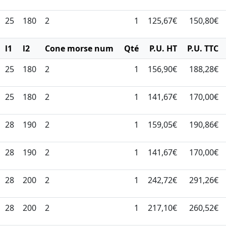
25
180
2
1
125,67€
150,80€
l1
l2
Cone morse num
Qté
P.U. HT
P.U. TTC
25
180
2
1
156,90€
188,28€
25
180
2
1
141,67€
170,00€
28
190
2
1
159,05€
190,86€
28
190
2
1
141,67€
170,00€
28
200
2
1
242,72€
291,26€
28
200
2
1
217,10€
260,52€