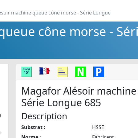
ésoir machine queue cône morse - Série Longue
queue cône morse - Sér
Magafor Alésoir machine
Série Longue 685
Description
Substrat :
HSSE
Suivant
Norme :
Fabricant