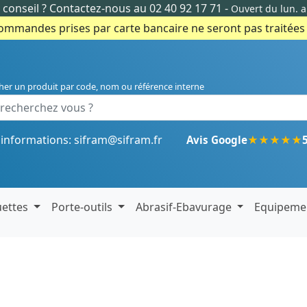
conseil ?
Contactez-nous au 02 40 92 17 71
-
Ouvert du lun. 
commandes prises par carte bancaire ne seront pas traitées e
her un produit par code, nom ou référence interne
'informations:
sifram@sifram.fr
★
★
★
★
★
Avis Google
uettes
Porte-outils
Abrasif-Ebavurage
Equipeme