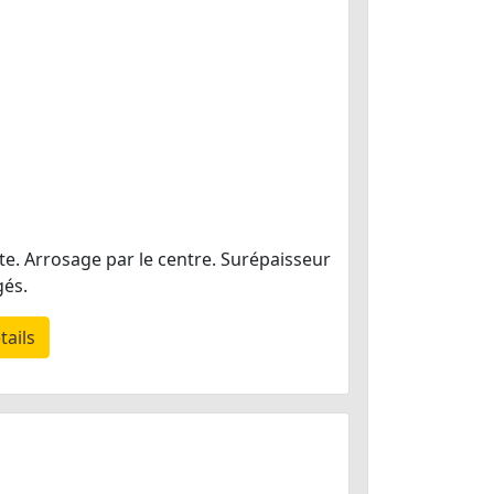
ite. Arrosage par le centre. Surépaisseur
gés.
tails