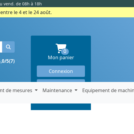
au vend. de 08h à 18h
ntre le 4 et le 24 août.
produits en panier
0
Mon panier
5,0/5
(7)
Connexion
Créer un compte
nt de mesures
Maintenance
Equipement de machi